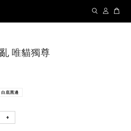
亂 唯貓獨尊
白底黑邊
+