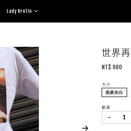
Lady BroTin
世界再
NT$ 980
大小
燕麥灰白
數量
-