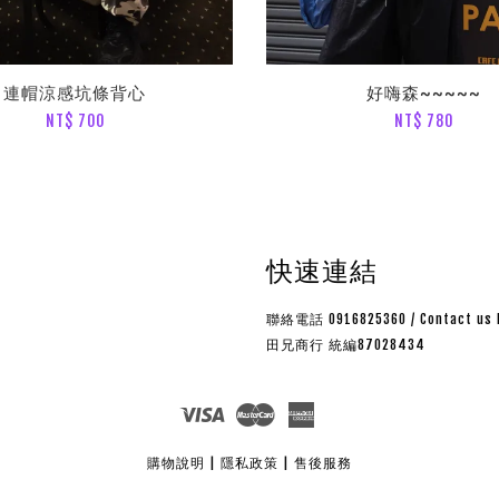
連帽涼感坑條背心
好嗨森~~~~~
NT$ 700
NT$ 780
快速連結
聯絡電話 0916825360 / Contact us 
田兄商行 統編87028434
Visa
Master
American
Express
購物說明
|
隱私政策
|
售後服務