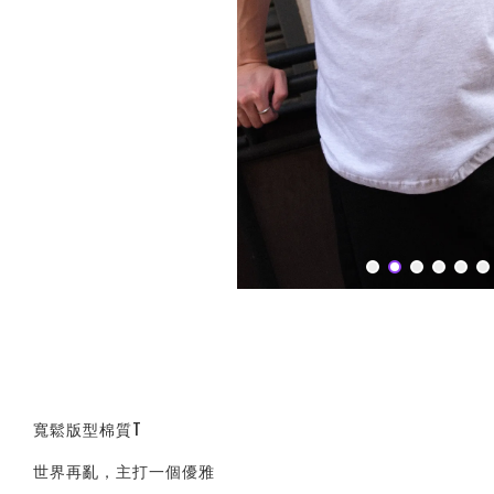
寬鬆版型棉質T
世界再亂，主打一個優雅