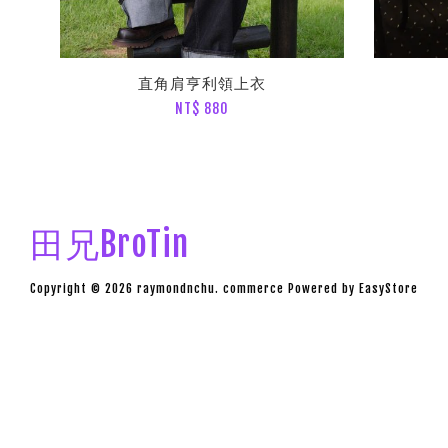
直角肩亨利領上衣
NT$ 880
田兄BroTin
Copyright © 2026 raymondnchu. commerce Powered by
EasyStore