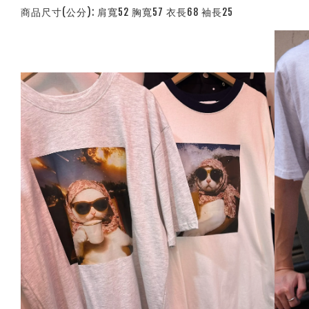
商品尺寸(公分): 肩寬52 胸寬57 衣長68 袖長25