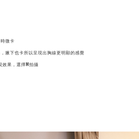
服時微卡
效果，腋下也卡所以呈現出胸線更明顯的感覺
現效果，選擇M拍攝