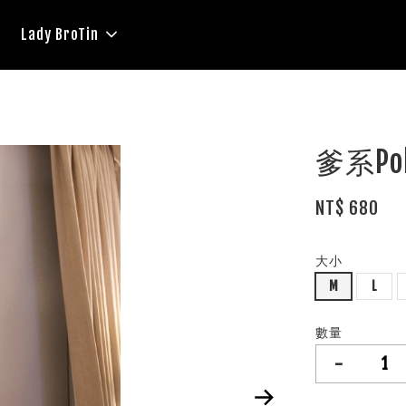
Lady BroTin
爹系P
NT$ 680
大小
M
L
數量
-