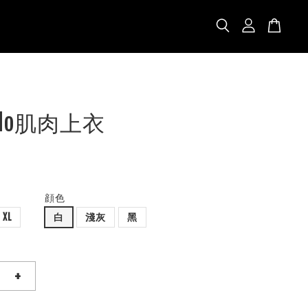
olo肌肉上衣
顔色
XL
白
淺灰
黑
+