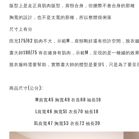
版型上是走正肩肌肉版型，肩頸合身，但腰際不會合身的那種
胸寬的設計，也不是太寬的那種，所以整體很俐落
尺寸上有分
田兄175/62 肌肉不大，示範M，肩頸剛好還有些許空間，脫衣
蕭大帥180/75 有在健身有肌肉，示範M，呈現的是一種繃的
脫衣服時需要幫助，實際蕭大帥的體型是要穿L，只是為了要呈
商品尺寸(公分):
M肩寬45 胸寬49 衣長68 袖長16
L肩
寬46 胸寬51 衣長70 袖長18
XL肩
寬47 胸寬53 衣長72 袖長20