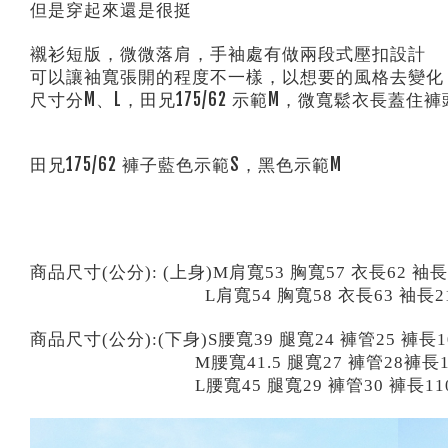
但是穿起來還是很挺
襯衫短版，微微落肩，手袖處有做兩段式壓扣設計
可以讓袖寬張開的程度不一樣，以想要的風格去變化
尺寸分M、L，田兄175/62 示範M，微寬鬆衣長蓋住褲
田兄175/62 褲子藍色示範S，黑色示範M
商品尺寸(公分): (上身)M肩寬53 胸寬57 衣長62 袖長
L肩寬54 胸寬58 衣長63 袖長2
商品尺寸(公分):(下身)S
腰寬39 腿寬24 褲管25 褲長1
M腰寬41.5 腿寬27 褲管28褲長1
L腰寬45 腿寬29 褲管30 褲長11