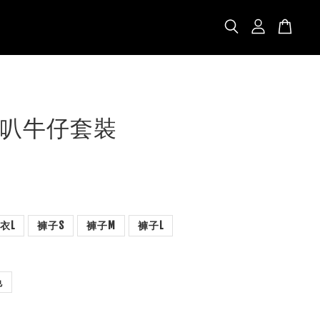
叭牛仔套裝
衣L
褲子S
褲子M
褲子L
色