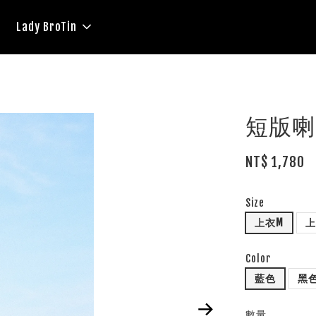
Lady BroTin
短版喇
NT$ 1,780
Size
上衣M
上
Color
藍色
黑
數量