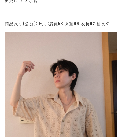
田兄175/62 示範
商品尺寸(公分): 尺寸:肩寬53 胸寬64 衣長62 袖長31