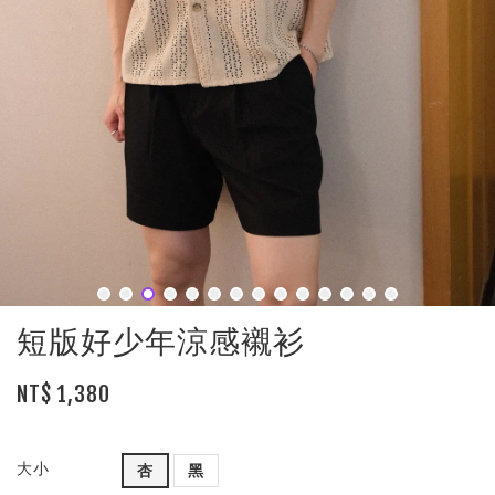
短版好少年涼感襯衫
NT$ 1,380
大小
杏
黑