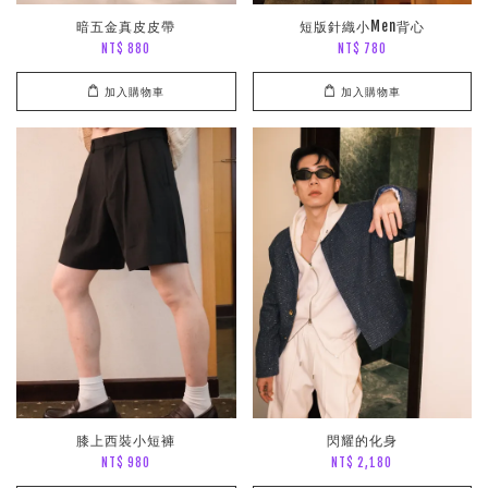
暗五金真皮皮帶
短版針織小Men背心
NT$ 880
NT$ 780
加入購物車
加入購物車
膝上西裝小短褲
閃耀的化身
NT$ 980
NT$ 2,180