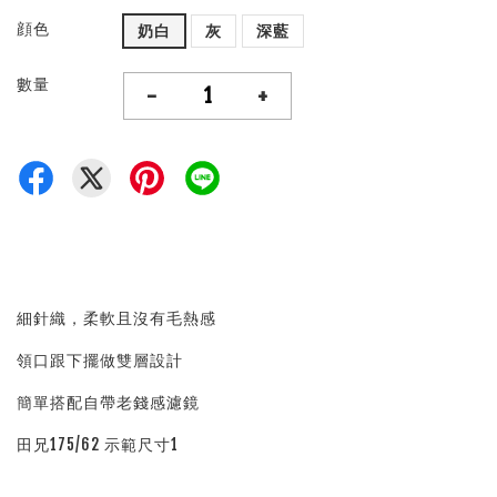
顔色
奶白
灰
深藍
數量
-
+
細針織，柔軟且沒有毛熱感
領口跟下擺做雙層設計
簡單搭配自帶老錢感濾鏡
田兄175/62 示範尺寸1