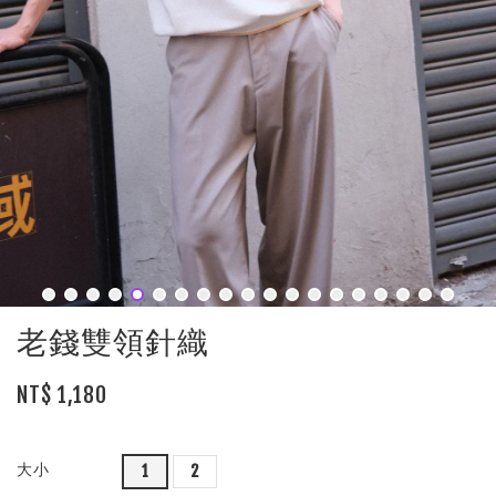
老錢雙領針織
NT$ 1,180
大小
1
2