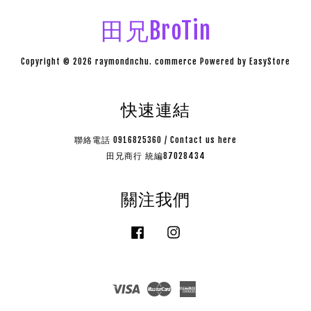
田兄BroTin
Copyright © 2026 raymondnchu. commerce Powered by
EasyStore
快速連結
聯絡電話 0916825360 / Contact us here
田兄商行 統編87028434
關注我們
Facebook
Instagram
Visa
Master
American
Express