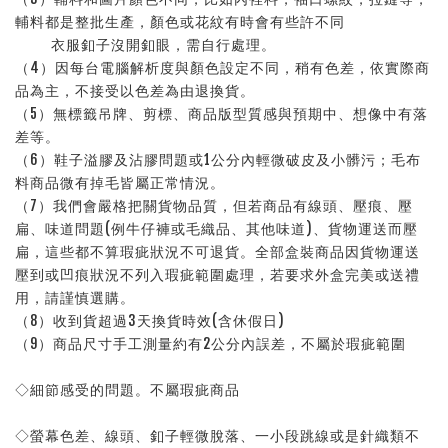
輔料都是整批生產，顏色或花紋有時會有些許不同
衣服釦子沒開釦眼，需自行處理。
（4）因每台電腦解析度與顏色設定不同，稍有色差，依實際商
品為主，不接受以色差為由退換貨。
（5）無標籤吊牌、剪標、商品版型質感與預期中、想像中有落
差等。
（6）鞋子溢膠及沾膠問題或1公分內輕微破皮及小髒污；毛布
料商品微有掉毛皆屬正常情況。
（7）我們會嚴格把關貨物品質，但若商品有線頭、壓痕、壓
扁、味道問題(例牛仔褲或毛織品、其他味道)、貨物運送而壓
扁，這些都不算瑕疵狀況不可退貨。全部盒裝商品因貨物運送
壓到或凹痕狀況不列入瑕疵範圍處理，若要求外盒完美或送禮
用，請謹慎選購。
（8）收到貨超過3天換貨時效(含休假日)
（9）商品尺寸手工測量約有2公分內誤差，不屬於瑕疵範圍
◇細節感受的問題。不屬瑕疵商品
◇螢幕色差、線頭、釦子輕微脫落、一小段跳線或是針織類不