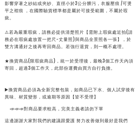
影響穿著之紗結或夾紗、直徑小於2公分髒污，衣服壓痕 /可燙
平之褶痕 ，在國際驗貨標準都是屬於可接受範圍，不屬於瑕
疵。
⚠️若為嚴重瑕疵，請務必提供清楚照片【需附上瑕疵處近拍(請
務必在瑕疵處放置一把尺-丈量照)與商品全景照各一張】，於
雙方溝通好之後再寄回商品。若強行退貨，則一概不處理。
★換貨商品(限瑕疵商品)，統一於受理後，最晚3個工作天內須
寄回，超過3個工作天，此部份運費由買方自行負擔。
▶️換貨商品必須為全新完整包裝，如商品已下水、個人試穿後有
異味、材質變形，或逾期等原因【皆不受理】
📣📣📣對商品要求較高，完美主義者請勿下單
這邊謝謝大家對我們的建議跟愛護 努力改善做到最好是我們