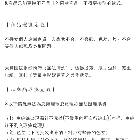
5.商品只能更換不同尺寸的同款商品，不得更換別的款式。
【 商 品 瑕 疵 定 義 】
不接受個人原因退貨：與想像不合、不喜歡、色差、尺寸不合
等個人感觀及身形問題…
大範圍破損或髒污（無法清洗）、綴飾脫落、版型歪斜、嚴重
脱線、無扣子等嚴重影響穿著之異常狀況。
【 非 商 品 瑕 疵 定 義 】
❌以下情況無法為您辦理瑕疵處理亦無法辦理換貨
（1）車縫線出現漏針不完整(不嚴重的可自行縫上)(內裡、車縫
線不列入瑕疵處理)
（2）色差（不同批次出來的面料都有些微的色差）
（3）輔料和圖片顏色不同，比如內裡料，袖口螺紋，拉鏈等，