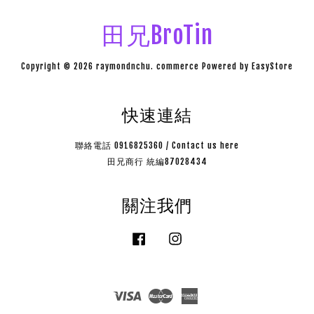
田兄BroTin
Copyright © 2026 raymondnchu. commerce Powered by
EasyStore
快速連結
聯絡電話 0916825360 / Contact us here
田兄商行 統編87028434
關注我們
Facebook
Instagram
Visa
Master
American
Express