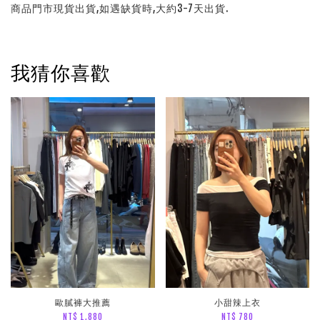
商品門市現貨出貨,如遇缺貨時,大約3-7天出貨.
我猜你喜歡
歐膩褲大推薦
小甜辣上衣
NT$ 1,880
NT$ 780