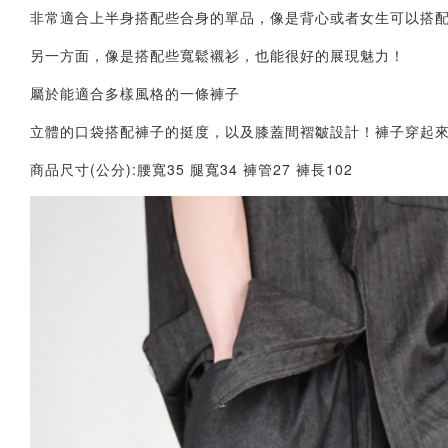
非常適合上半身搭配些合身的單品，像是背心或者女生可以搭
另一方面，像是搭配些寬鬆襯衫，也能很好的展現魅力！
屬於能適合多樣風格的一條褲子
立體的口袋搭配褲子的挺度，以及膝蓋間褶皺設計！褲子穿起
商品尺寸(公分):腰寬35 腿寬34 褲管27 褲長102