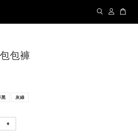
包包褲
寧黑
灰綠
+