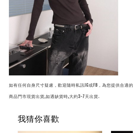
如有任何自身尺寸疑慮，歡迎隨時私訊IG或FB，為您提供合適
商品門市現貨出貨,如遇缺貨時,大約3-7天出貨.
我猜你喜歡