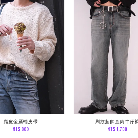
麂皮金屬端皮帶
刷紋超帥直筒牛仔
NT$ 880
NT$ 1,780