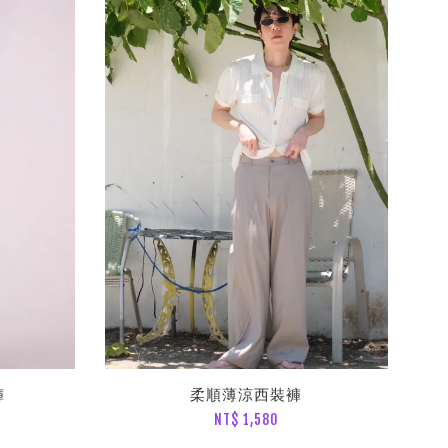
褲
柔順薄涼西裝褲
NT$ 1,580