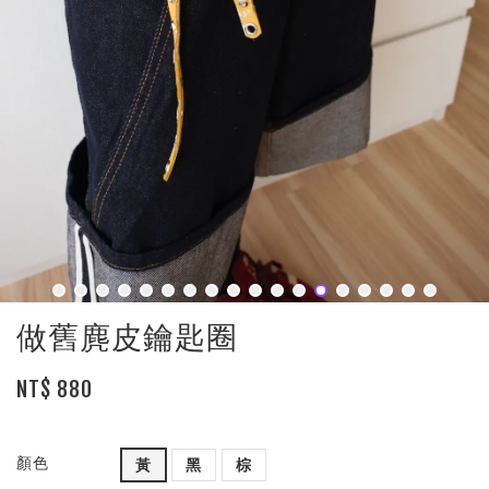
做舊麂皮鑰匙圈
NT$ 880
顏色
黃
黑
棕