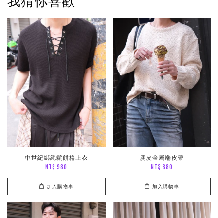
我猜你喜歡
中世紀綁繩鬆餅格上衣
麂皮金屬端皮帶
NT$ 980
NT$ 880
加入購物車
加入購物車