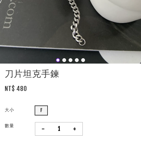
刀片坦克手鍊
NT$ 480
大小
F
數量
-
+