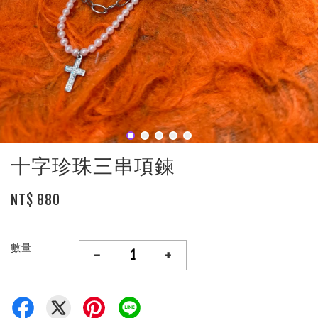
十字珍珠三串項鍊
NT$ 880
數量
-
+