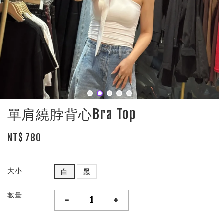
單肩繞脖背心Bra Top
NT$ 780
大小
白
黑
數量
-
+