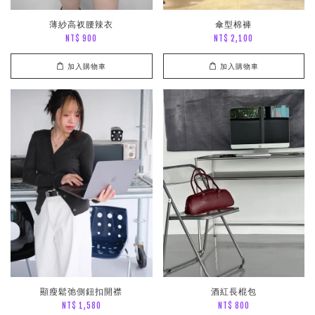
薄紗高衩腰辣衣
傘型棉褲
NT$ 900
NT$ 2,100
加入購物車
加入購物車
顯瘦鬆弛側鈕扣開襟
酒紅長棍包
NT$ 1,580
NT$ 800