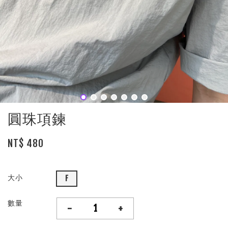
圓珠項鍊
NT$ 480
大小
F
數量
-
+