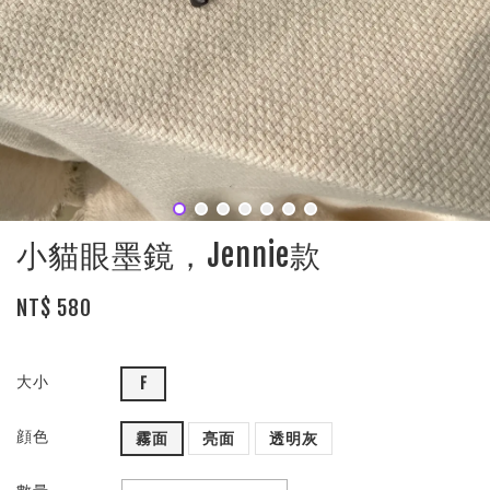
小貓眼墨鏡，Jennie款
NT$ 580
大小
F
顔色
霧面
亮面
透明灰