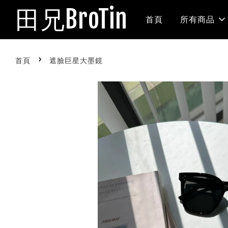
田兄BroTin
首頁
所有商品
›
首頁
遮臉巨星大墨鏡