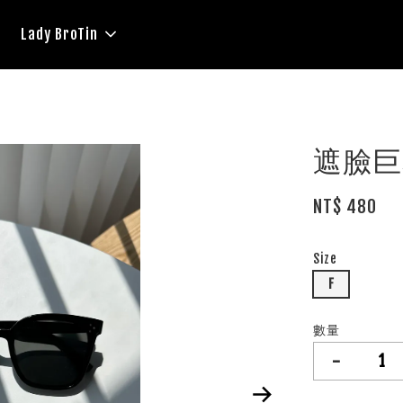
Lady BroTin
遮臉巨
NT$ 480
Size
F
數量
-