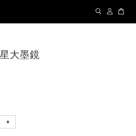
星大墨鏡
+