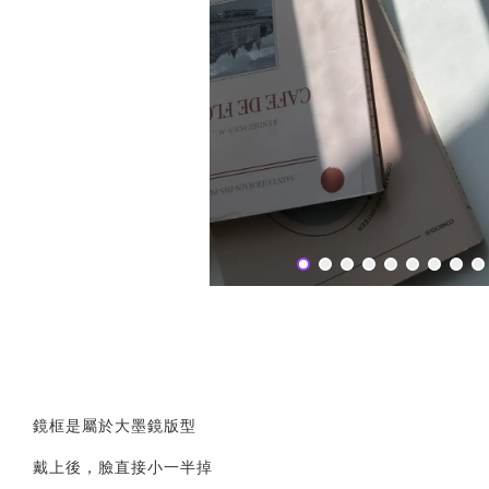
鏡框是屬於大墨鏡版型
戴上後，臉直接小一半掉