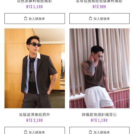
自然派麻料格紋襯衫
若有似無格紋短版麻料襯衫
NT$ 1,180
NT$ 980
加入購物車
加入購物車
短版超薄條紋西外
帥瘋鬆弛感針織背心
NT$ 2,180
NT$ 1,180
加入購物車
加入購物車