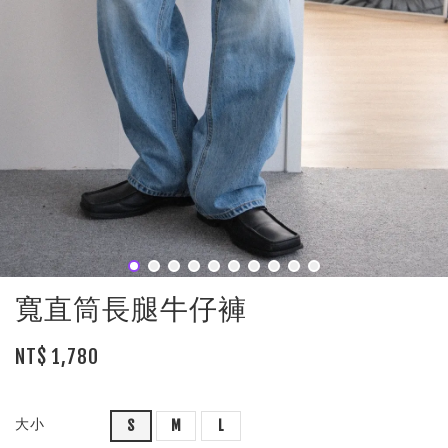
寬直筒長腿牛仔褲
NT$ 1,780
大小
S
M
L