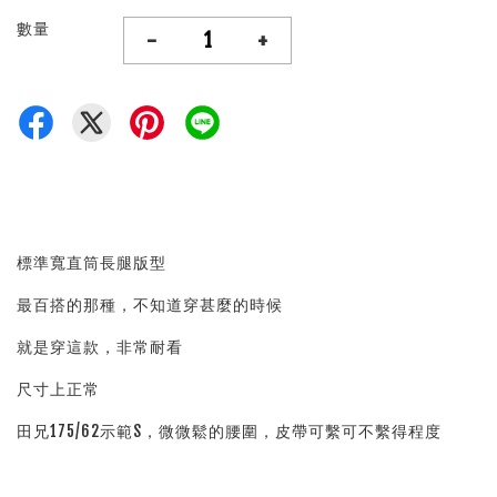
數量
-
+
標準寬直筒長腿版型
最百搭的那種，不知道穿甚麼的時候
就是穿這款，非常耐看
尺寸上正常
田兄175/62示範S，微微鬆的腰圍，皮帶可繫可不繫得程度