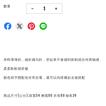
數量
-
+
布料薄薄的，細針織勾針，穿起來不會感到刺刺或任何異物感
柔柔軟軟很舒服
顏色與字體配色非常好看，還可以內搭襯衫去做搭配
商品尺寸(公分):肩寬54 胸寬60 衣長69 袖長24