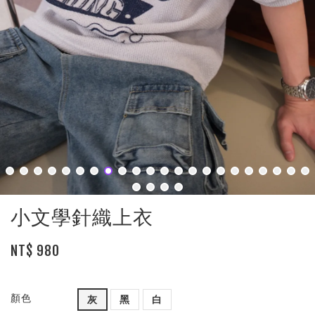
小文學針織上衣
NT$ 980
顏色
灰
黑
白