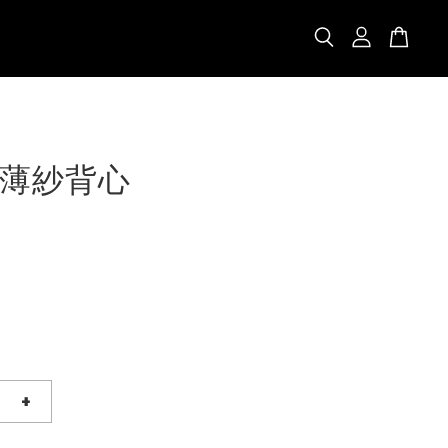
薄紗背心
+