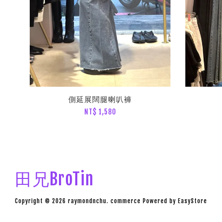
側延展闊腿喇叭褲
NT$ 1,580
田兄BroTin
Copyright © 2026 raymondnchu. commerce Powered by
EasyStore