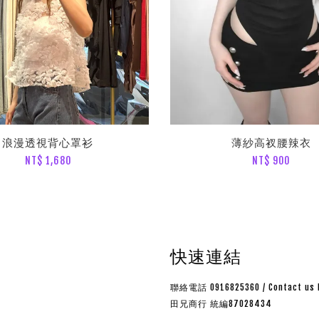
浪漫透視背心罩衫
薄紗高衩腰辣衣
NT$ 1,680
NT$ 900
快速連結
聯絡電話 0916825360 / Contact us 
田兄商行 統編87028434