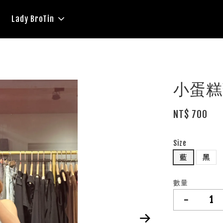
Lady BroTin
小蛋糕
NT$ 700
Size
藍
黑
數量
-