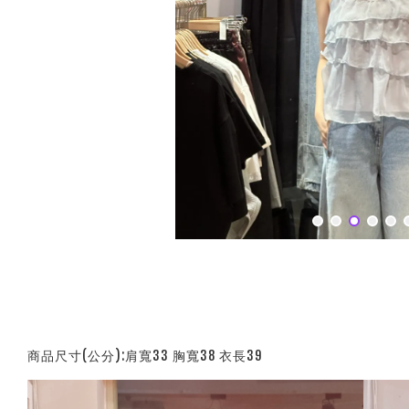
商品尺寸(公分):肩寬33 胸寬38 衣長39