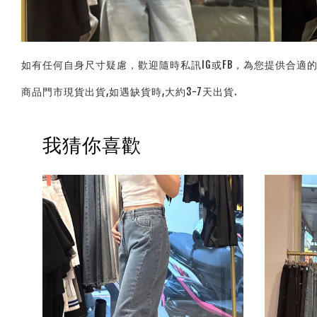
如有任何自身尺寸疑慮，歡迎隨時私訊IG或FB，為您提供合適
商品門市現貨出貨,如遇缺貨時,大約3-7天出貨.
我猜你喜歡