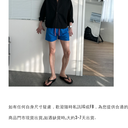
如有任何自身尺寸疑慮，歡迎隨時私訊IG或FB，為您提供合適
商品門市現貨出貨,如遇缺貨時,大約3-7天出貨.