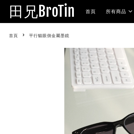
田兄BroTin
首頁
所有商品
›
首頁
平行貓眼側金屬墨鏡