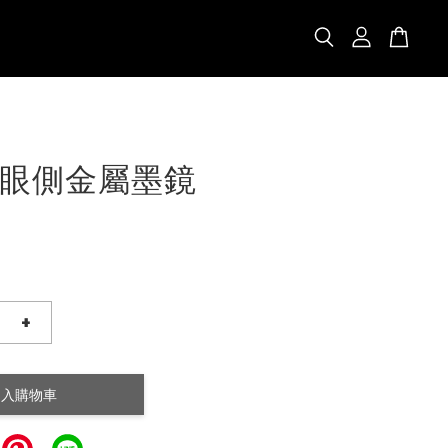
眼側金屬墨鏡
+
加入購物車