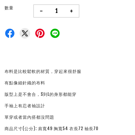
數量
-
+
布料是比較鬆軟的材質，穿起來很舒服
有點像細針織的布料
版型上是不會合，S到L的身形都能穿
手袖上有忍者袖設計
單穿或者當內搭都沒問題
商品尺寸(公分): 肩寬49 胸寬54 衣長72 袖長70