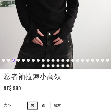
忍者袖拉鍊小高領
NT$ 980
大小
黑
白
深灰