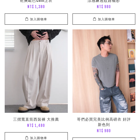
乾爽歐巴Chill上衣
涼感麻透紋路襯衫
NT$ 1,380
NT$ 980
加入購物車
加入購物車
三摺寬直筒西裝褲 大推薦
哥們必買完美比例高磅衣 好評
新色到
NT$ 1,480
NT$ 980
加入購物車