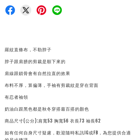
羅紋直條布，不勒脖子
脖子跟肩膀的剪裁是順下來的
肩線跟鎖骨會有自然拉直的效果
布料不厚，算偏薄，手袖有剪裁紋是穿在背面
有忍者袖領
奶油白跟黑色都是秋冬穿搭最百搭的顏色
商品尺寸(公分):肩寬53 胸寬56 衣長73 袖長62
如有任何自身尺寸疑慮，歡迎隨時私訊IG或FB，為您提供合適
的尺寸建議。