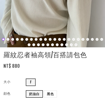
羅紋忍者袖高領/百搭請包色
NT$ 880
大小
F
顔色
奶油白
黑色