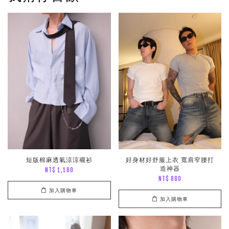
短版棉麻透氣涼涼襯衫
好身材好舒服上衣 寬肩窄腰打
造神器
NT$ 1,180
NT$ 880
加入購物車
加入購物車