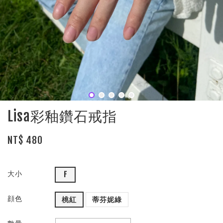
Lisa彩釉鑽石戒指
NT$ 480
大小
F
顔色
桃紅
蒂芬妮綠