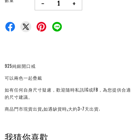
數量
-
+
925純銀開口戒
可以兩色一起疊戴
如有任何自身尺寸疑慮，歡迎隨時私訊IG或FB，為您提供合適
的尺寸建議。
商品門市現貨出貨,如遇缺貨時,大約3-7天出貨.
我猜你喜歡