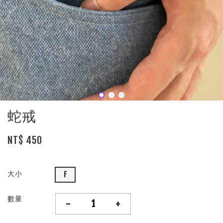
蛇戒
NT$ 450
大小
F
數量
-
+