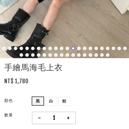
手繪馬海毛上衣
NT$ 1,780
顏色
黑
白
粉
數量
-
+