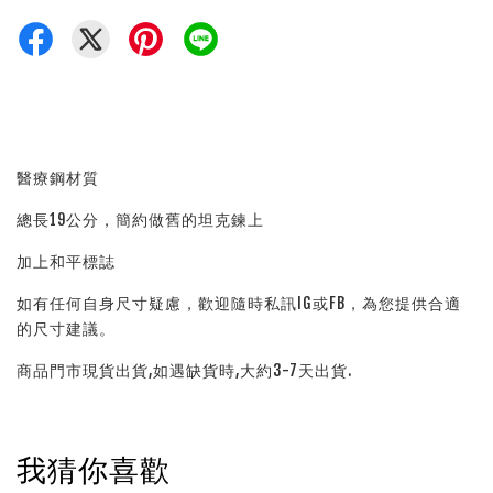
醫療鋼材質
總長19公分，簡約做舊的坦克鍊上
加上和平標誌
如有任何自身尺寸疑慮，歡迎隨時私訊IG或FB，為您提供合適
的尺寸建議。
商品門市現貨出貨,如遇缺貨時,大約3-7天出貨.
我猜你喜歡