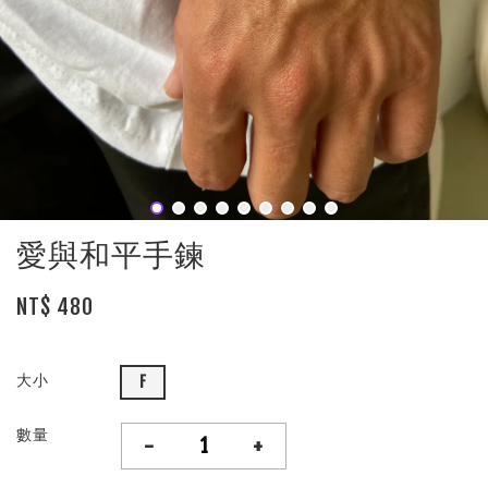
愛與和平手鍊
NT$ 480
大小
F
數量
-
+