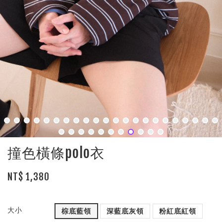
撞色橫條polo衣
NT$ 1,380
大小
棕底藍領
深藍底灰領
粉紅底紅領