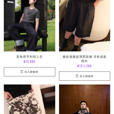
直角肩亨利領上衣
條紋過膝超薄西裝褲 另有成套
西外
NT$ 880
NT$ 1,280
加入購物車
加入購物車