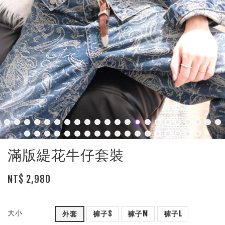
滿版緹花牛仔套裝
NT$ 2,980
大小
外套
褲子S
褲子M
褲子L