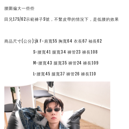
腰圍偏大一些些
田兄175/62示範褲子S號，不繫皮帶的情況下，是低腰的效果
商品尺寸(公分):jk F-肩寬55 胸寬64 衣長67 袖長62
S-腰寬41 腿寬34 褲管23 褲長108
M-腰寬43 腿寬35 褲管24 褲長109
L-腰寬45 腿寬37 褲管26 褲長110