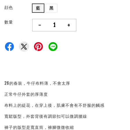
顔色
藍
黑
數量
-
+
26的春裝，牛仔布料薄，不會太厚
正常牛仔外套的厚薄度
布料上的緹花，在穿上後，肌膚不會有不舒服的觸感
寬鬆版型，外套背後有調節扣可以微調腰線
褲子的版型是寬直筒，褲腳微微收縮