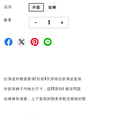
品項
外套
短褲
數量
-
+
比薄皮炸雞還要薄!目前9月穿得住的薄皮套裝
外套與褲子均無分尺寸，從XS穿到L 都沒問題
短褲褲長過膝，上下套裝拆開來搭配也都很好配