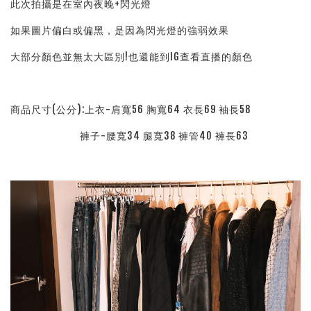
此次拍攝是在室內夜晚+閃光燈
如果圖片偏白或偏黑，是因為閃光燈的強弱效果
大部分顏色並無太大區別!也還能到IG查看直播的顏色
商品尺寸(公分):上衣-肩寬56 胸寬64 衣長69 袖長58
褲子-腰寬34 腿寬38 褲管40 褲長63