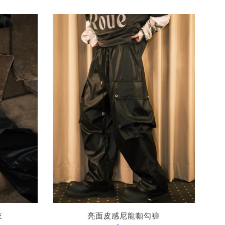
衣
亮面皮感尼龍咖勾褲