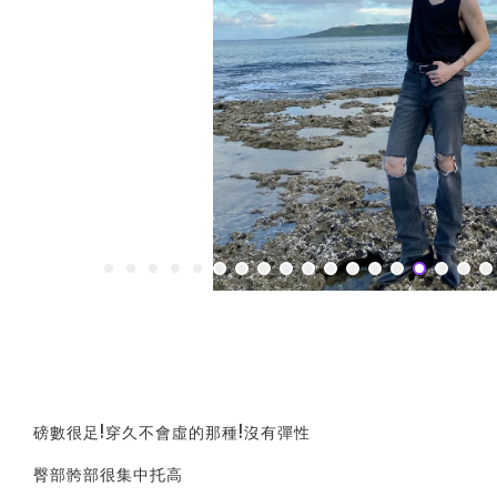
磅數很足!穿久不會虛的那種!沒有彈性
臀部骻部很集中托高