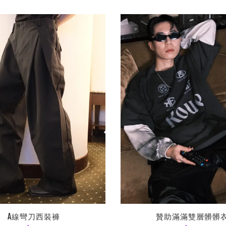
A線彎刀西裝褲
贊助滿滿雙層髒髒