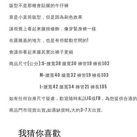
版型不是那種會貼腿的牛仔褲
算是小直筒版型，但是因為刷色效果
讓視覺上看起來腿很修飾，像穿緊身褲一樣
在露膝蓋的地方，也是有些鬆動空間的!
會讓你看起來腿其實比褲子更細
商品尺寸(公分):S-腰寬38 腿寬30 褲管19 褲長102
M-腰寬40 腿寬32 褲管19 褲長103
L-腰寬42 腿寬34 褲管21 褲長105
如有任何自身尺寸疑慮，歡迎隨時私訊IG或FB，為您提供合適
商品門市現貨出貨,如遇缺貨時,大約3-7天出貨.
我猜你喜歡