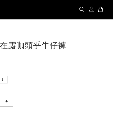
在露咖頭乎牛仔褲
L
+