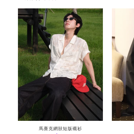
馬賽克網狀短版襯衫