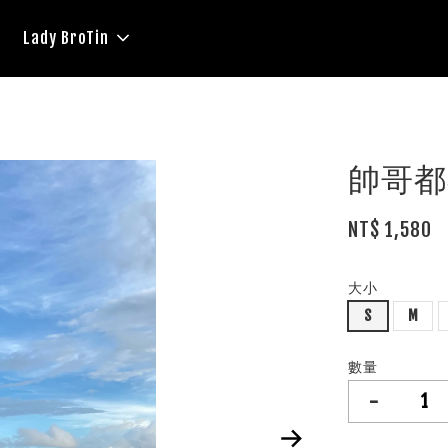
Lady BroTin
帥哥都
NT$ 1,580
大小
S
M
數量
-