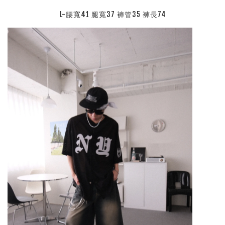
L-腰寬41 腿寬37 褲管35 褲長74