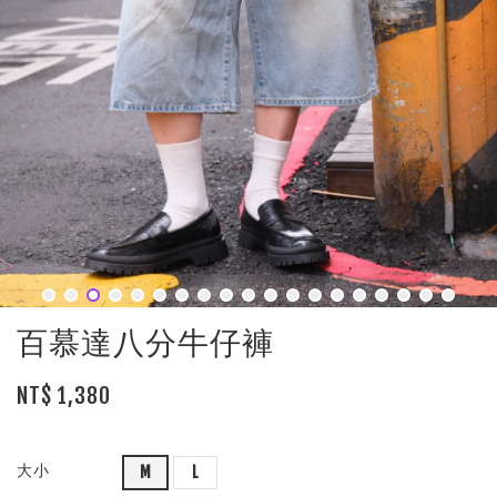
百慕達八分牛仔褲
NT$ 1,380
大小
M
L