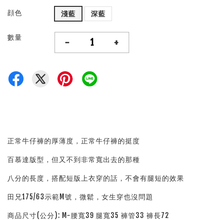
顔色
淺藍
深藍
數量
-
+
正常牛仔褲的厚薄度，正常牛仔褲的挺度
百慕達版型，但又不到非常寬出去的那種
八分的長度，搭配短版上衣穿的話，不會有腿短的效果
田兄175/63示範M號，微鬆，女生穿也沒問題
商品尺寸(公分): M-腰寬39 腿寬35 褲管33 褲長72