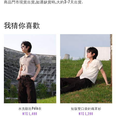
商品門市現貨出貨,如遇缺貨時,大約3-7天出貨.
我猜你喜歡
水洗顯壯Polo衣
短版雙口袋針織罩衫
NT$ 1,480
NT$ 1,280