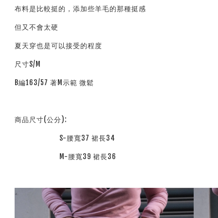
布料是比較挺的，添加些羊毛的那種挺感
但又不會太硬
夏天穿也是可以接受的程度
尺寸S/M
B編163/57 著M示範 微鬆
商品尺寸(公分):
S-腰寬37 裙長34
M-腰寬39 裙長36