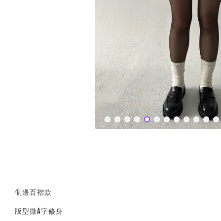
側邊百褶款
版型微A字修身