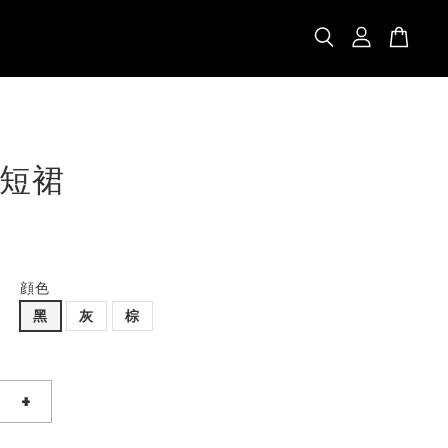
短裙
顔色
黑
灰
棕
+