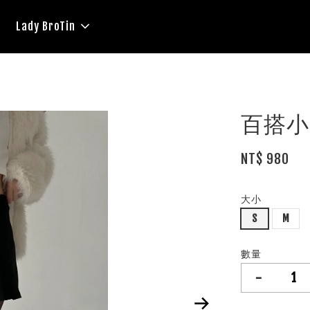
Lady BroTin
百搭小
NT$ 980
大小
S
M
數量
-