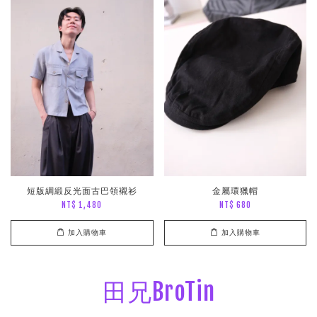
短版綢緞反光面古巴領襯衫
金屬環獵帽
NT$ 1,480
NT$ 680
加入購物車
加入購物車
田兄BroTin