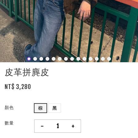
皮革拼麂皮
NT$ 3,280
顏色
棕
黑
數量
-
+