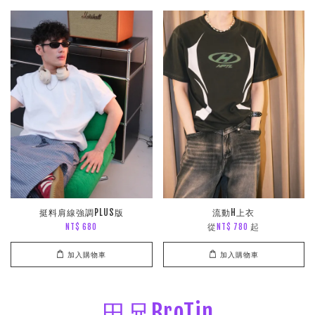
挺料肩線強調PLUS版
流動H上衣
從
起
NT$ 680
NT$ 780
加入購物車
加入購物車
田兄BroTin