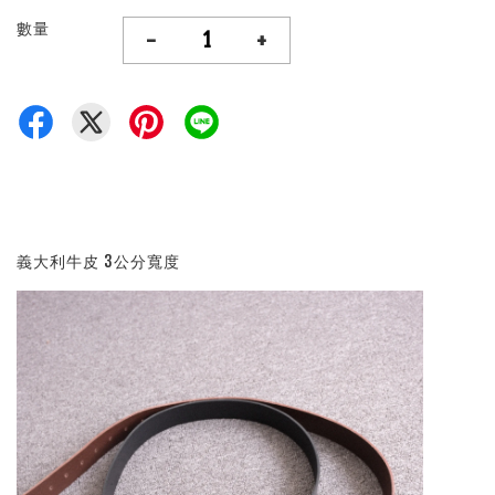
數量
-
+
義大利牛皮 3公分寬度