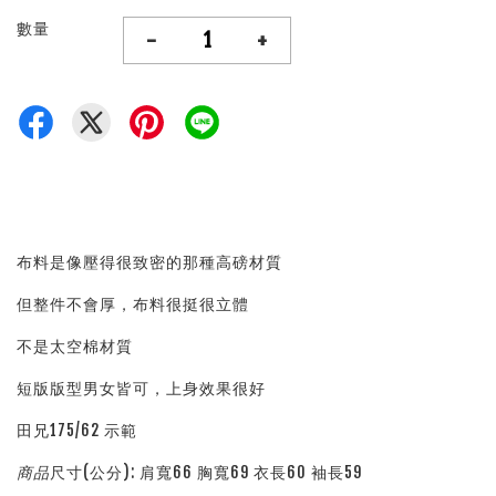
數量
-
+
布料是像壓得很致密的那種高磅材質
但整件不會厚，布料很挺很立體
不是太空棉材質
短版版型男女皆可，上身效果很好
田兄175/62 示範
商品
尺寸(公分): 肩寬66 胸寬69 衣長60 袖長59