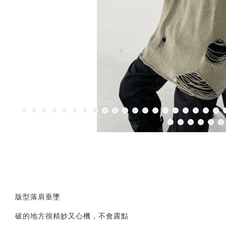
版型落肩垂墜
破的地方很精妙又心機，不會露點