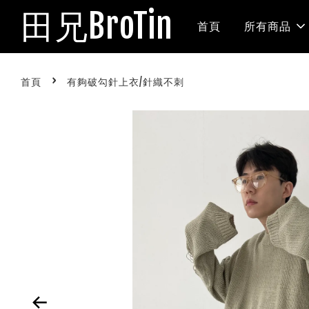
田兄BroTin
首頁
所有商品
›
首頁
有夠破勾針上衣/針織不刺