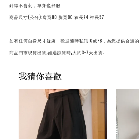
針織不會刺，單穿也舒服
商品尺寸(公分):肩寬80 胸寬80 衣長74 袖長57
如有任何自身尺寸疑慮，歡迎隨時私訊IG或FB，為您提供合適
商品門市現貨出貨,如遇缺貨時,大約3-7天出貨.
我猜你喜歡