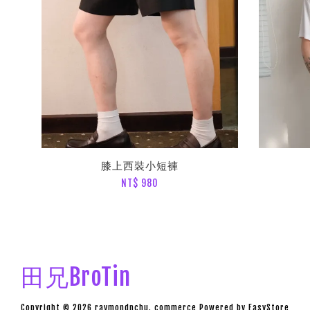
膝上西裝小短褲
NT$ 980
田兄BroTin
Copyright © 2026 raymondnchu. commerce Powered by
EasyStore