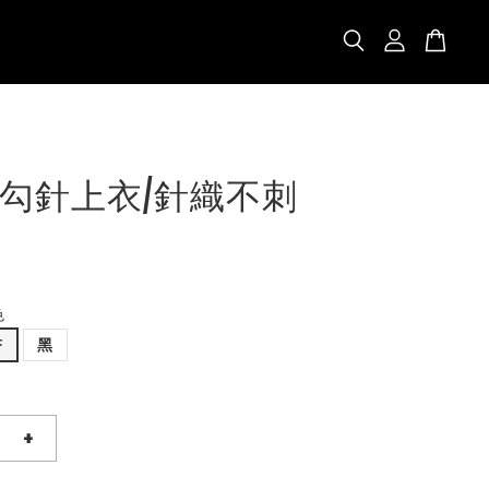
勾針上衣/針織不刺
色
杏
黑
+