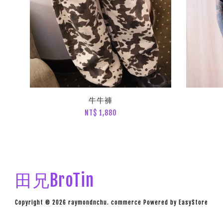
牛牛褲
NT$ 1,880
田兄BroTin
Copyright © 2026 raymondnchu. commerce Powered by
EasyStore