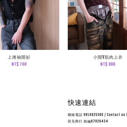
上捲袖開衫
小開V肌肉上衣
NT$ 700
NT$ 880
快速連結
聯絡電話 0916825360 / Contact us 
田兄商行 統編87028434