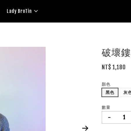
Lady BroTin
破壞鏤
NT$ 1,180
顏色
黑色
灰
數量
-