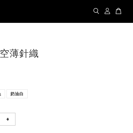
空薄針織
色
奶油白
+