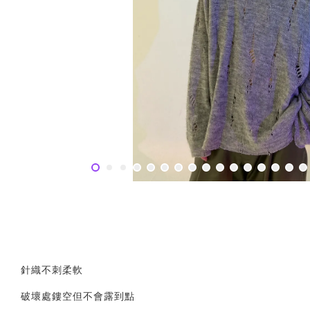
針織不刺柔軟
破壞處鏤空但不會露到點