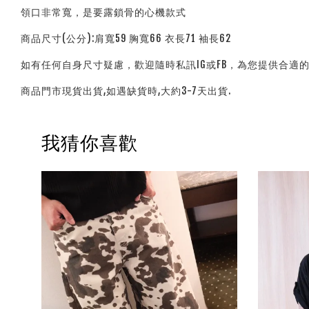
領口非常寬，是要露鎖骨的心機款式
商品尺寸(公分):肩寬59 胸寬66 衣長71 袖長62
如有任何自身尺寸疑慮，歡迎隨時私訊IG或FB，為您提供合適
商品門市現貨出貨,如遇缺貨時,大約3-7天出貨.
我猜你喜歡