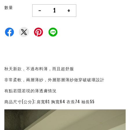
數量
-
+
秋天新款，不過布料薄，而且超舒服
非常柔軟，兩層薄紗，外層那層薄紗做穿破破壞設計
有點若隱若現的薄透膚情況
商品尺寸(公分): 肩寬61 胸寬64 衣長74 袖長55