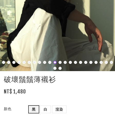
破壞鬚鬚薄襯衫
NT$ 1,480
顏色
黑
白
渲染