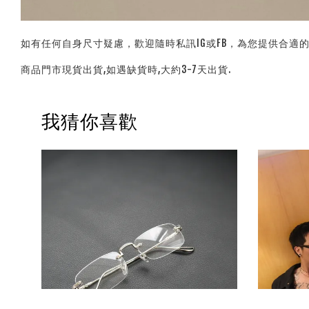
如有任何自身尺寸疑慮，歡迎隨時私訊IG或FB，為您提供合適
商品門市現貨出貨,如遇缺貨時,大約3-7天出貨.
我猜你喜歡