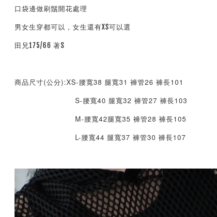
口袋邊做刷鬚開花處理
男女生穿都可以，女生還有XS可以選
田兄175/66 著S
商品尺寸(公分):XS-腰寬38 腿寬31 褲管26 褲長101
S-腰寬40 腿寬32 褲管27 褲長103
M-腰寬42腿寬35 褲管28 褲長105
L-腰寬44 腿寬37 褲管30 褲長107