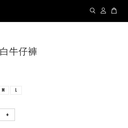
白牛仔褲
M
L
+