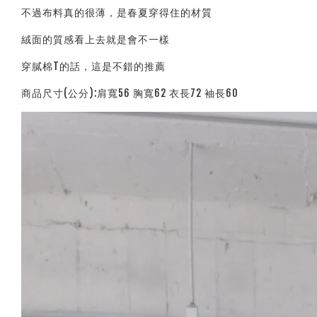
不過布料真的很薄，是春夏穿得住的材質
絨面的質感看上去就是會不一樣
穿膩棉T的話，這是不錯的推薦
商品尺寸(公分):肩寬56 胸寬62 衣長72 袖長60