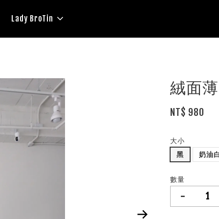
Lady BroTin
絨面薄
NT$ 980
大小
黑
奶油
數量
-