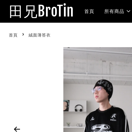
田兄BroTin
首頁
所有商品
›
首頁
絨面薄答衣