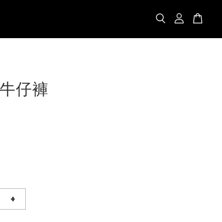
牛仔褲
+