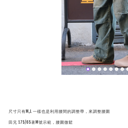
尺寸只有M,L 一樣也是利用腰間的調整帶，來調整腰圍
田兄 175/65著M號示範，腰圍微鬆