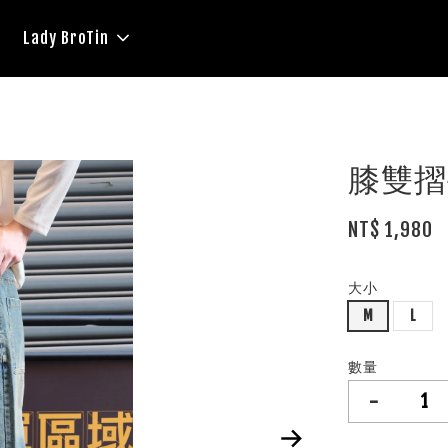
Lady BroTin
膝雙摺
NT$ 1,980
大小
M
L
數量
-