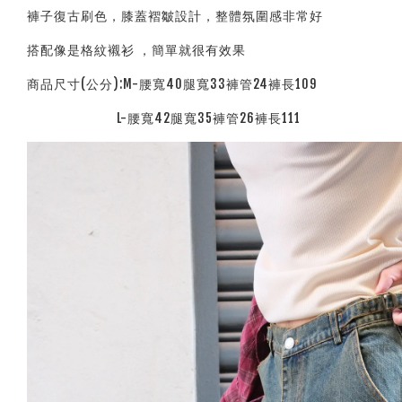
褲子復古刷色，膝蓋褶皺設計，整體氛圍感非常好
搭配像是格紋襯衫 ，簡單就很有效果
商品尺寸(公分):M-腰寬40腿寬33褲管24褲長109
L-腰寬42腿寬35褲管26褲長111