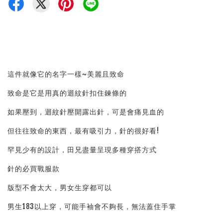
這件就像它的名字一樣~美麗且致命
致命是它是用真的迴紋針扣住鍊條的
如果壓到，迴紋針壓開露出針，可是會痛見血的
但往往致命的東西，最有吸引力，針的很好看!
罕見少有的設計，田兄盡量呈現多種穿搭方式
針的必買戰服款
版型不會太大，男女生穿都可以
男生183以上穿，可能手袖會不夠長，無法蓋住手掌