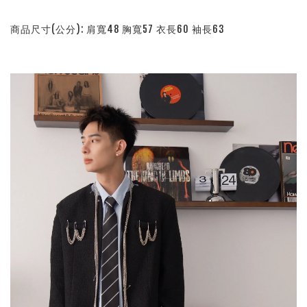
商品尺寸(公分): 肩寬48 胸寬57 衣長60 袖長63