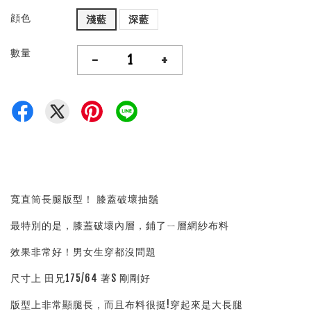
顔色
淺藍
深藍
數量
-
+
寬直筒長腿版型！ 膝蓋破壞抽鬚
最特別的是，膝蓋破壞內層，鋪了ㄧ層網紗布料
效果非常好！男女生穿都沒問題
尺寸上 田兄175/64 著S 剛剛好
版型上非常顯腿長，而且布料很挺!穿起來是大長腿