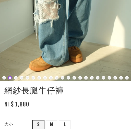
網紗長腿牛仔褲
NT$ 1,880
大小
S
M
L