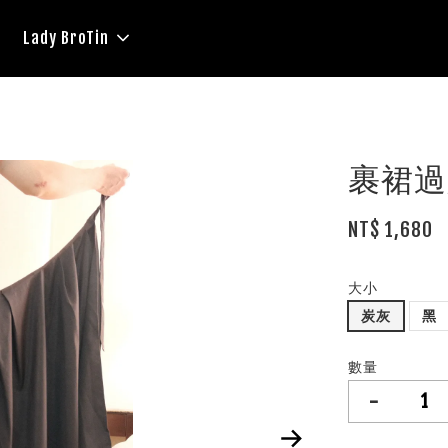
Lady BroTin
裹裙過
NT$ 1,680
大小
炭灰
黑
數量
-