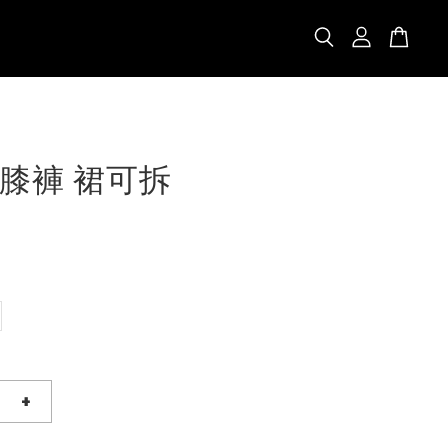
膝褲 裙可拆
+