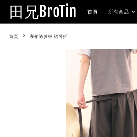
田兄BroTin
首頁
所有商品
›
首頁
裹裙過膝褲 裙可拆