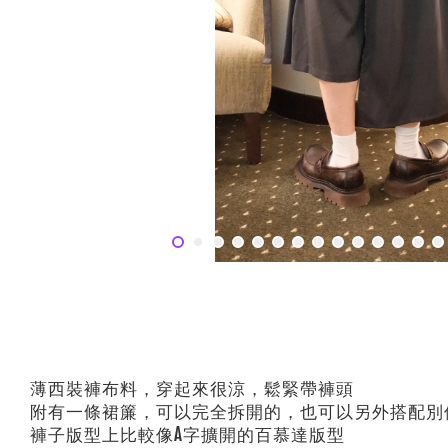
薄西裝褲布料，穿起來很涼，鬆緊帶褲頭
附有一條裙簾，可以完全拆開的，也可以另外搭配別
褲子版型上比較像A字擴開的百慕達版型