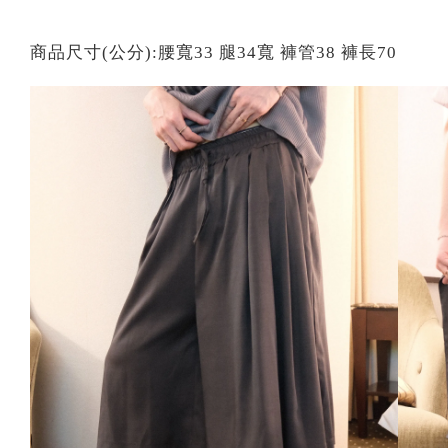
商品尺寸(公分):
腰寬33 腿34寬 褲管38 褲長70