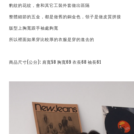
豹紋的花紋，會和其它工裝外套做出區隔
整體細節的五金，都是做舊的銅金色，領子是做皮質拼接
版型上胸寬跟手袖處夠寬
所以裡面如果穿比較厚的衣服是穿的進去的
商品尺寸(公分): 肩寬58 胸寬69 衣長68 袖長61