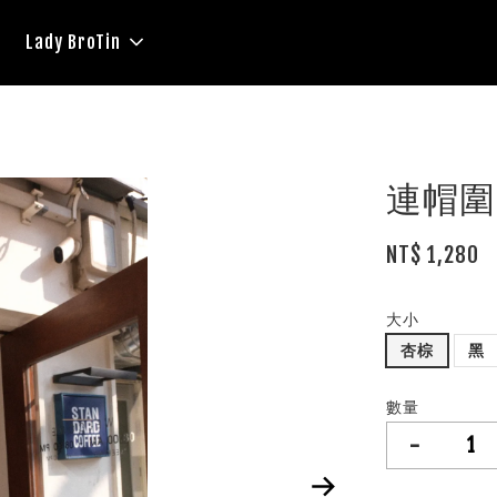
Lady BroTin
連帽圍
NT$ 1,280
大小
杏棕
黑
數量
-