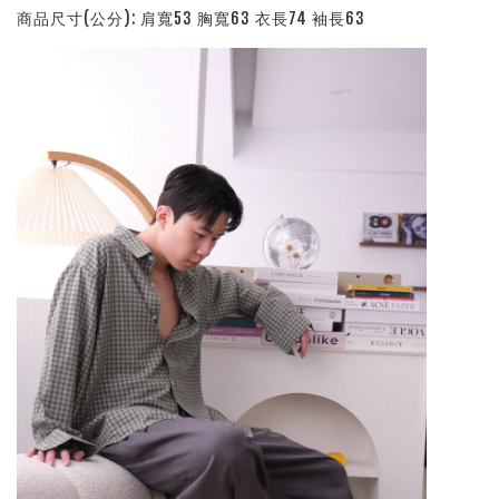
商品尺寸(公分): 肩寬53 胸寬63 衣長74 袖長63