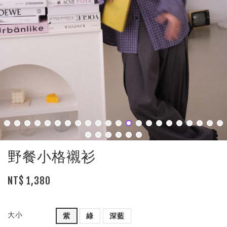
野餐小格襯衫
NT$ 1,380
大小
紫
綠
深藍